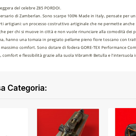
 leggera del celebre Z85 PORDOI.
sario di Zamberlan. Sono scarpe 100% Made in Italy, pensate per un uti
i artigiani: un processo costruttivo artiginale che ne permette anche 
he per chi si muove in città e non vuole rinunciare alla comodità dei p
 hanno una tomaia in pregiato pellame pieno fiore toscano con tra
il massimo comfort. Sono dotare di fodera GORE-TEX Performance Comfo
omfort e flessibilità grazie alla suola Vibram® Betulla e l'intersuola i
sa Categoria: