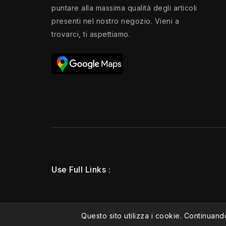
puntare alla massima qualità degli articoli
presenti nel nostro negozio. Vieni a
trovarci, ti aspettiamo.
Use Full Links
Questo sito utilizza i cookie. Continuando 
© 2026 - Ecommerce software by PrestaShop™