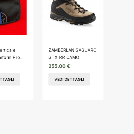
erticale
ZAMBERLAN SAGUARO
Carabi
niform Pro
GTX RR CAMO
Origin
TH .41
255,00 €
0,00 
ETTAGLI
VEDI DETTAGLI
VEDI