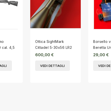
mo
Ottica SightMark
Borsello v
cal. 4,5
Cittadel 5-30x56 LR2
Beretta U
EVO
600,00 €
29,00 €
AGLI
VEDI DETTAGLI
VEDI D