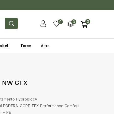
0
0
0
oltelli
Torce
Altro
E NW GTX
attamento Hydrobloc®
DI FODERA: GORE-TEX Performance Comfort
m + PE