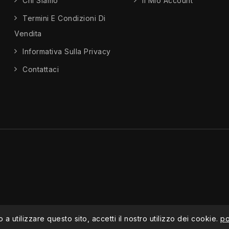
Chi Siamo
Il Mio Account
Termini E Condizioni Di
Vendita
Informativa Sulla Privacy
Contattaci
a utilizzare questo sito, accetti il ​​nostro utilizzo dei cookie.
po