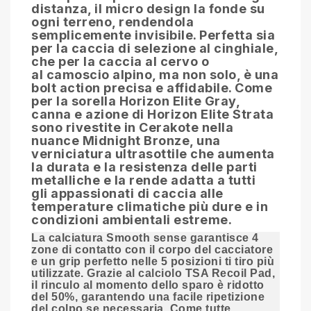
distanza, il micro design la fonde su
ogni terreno, rendendola
semplicemente invisibile. Perfetta sia
per la
caccia di selezione al cinghiale
,
che per la
caccia al cervo
o
al
camoscio alpino
, ma non solo, è una
bolt action precisa e affidabile. Come
per la sorella Horizon Elite Gray,
canna e azione di Horizon Elite Strata
sono rivestite in
Cerakote
nella
nuance Midnight Bronze, una
verniciatura ultrasottile che aumenta
la durata e la resistenza delle parti
metalliche e la rende adatta a tutti
gli
appassionati di caccia
alle
temperature climatiche più dure e in
condizioni ambientali estreme.
La calciatura Smooth sense garantisce 4
zone di contatto con il corpo del cacciatore
e un grip perfetto nelle 5 posizioni ti tiro più
utilizzate. Grazie al calciolo TSA Recoil Pad,
il rinculo al momento dello sparo è ridotto
del 50%, garantendo una facile ripetizione
del colpo se necessaria. Come tutte