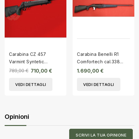
Carabina CZ 457
Carabina Benelli R1
Varmint Syntetic
Comfortech cal.338
cal.22LR
Winchester Magnum
789,00 €
710,00 €
1.690,00 €
VEDI DETTAGLI
VEDI DETTAGLI
Opinioni
SCRIVI LA TUA OPINIONE