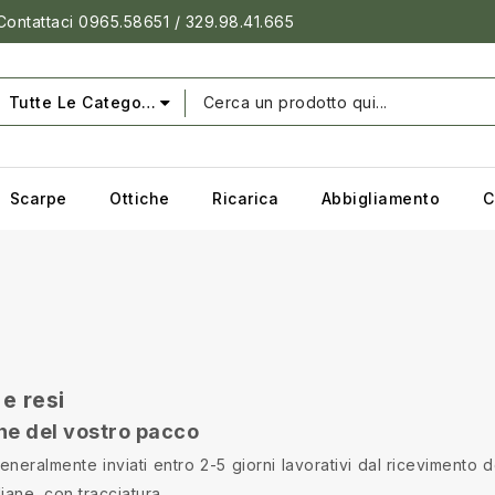
 Contattaci 0965.58651 / 329.98.41.665
Tutte Le Categorie
Scarpe
Ottiche
Ricarica
Abbigliamento
C
e resi
ne del vostro pacco
eneralmente inviati entro 2-5 giorni lavorativi dal ricevimento
liane, con tracciatura.