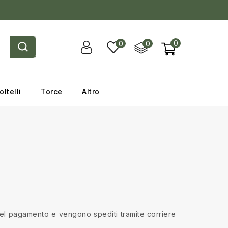
0
0
0
oltelli
Torce
Altro
 del pagamento e vengono spediti tramite corriere