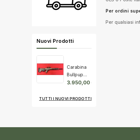
Per ordini sup
Per qualsiasi i
Nuovi Prodotti
Carabina
Bullpup
Desert
3.950,00 €
Tactical...
TUTTI I NUOVI PRODOTTI