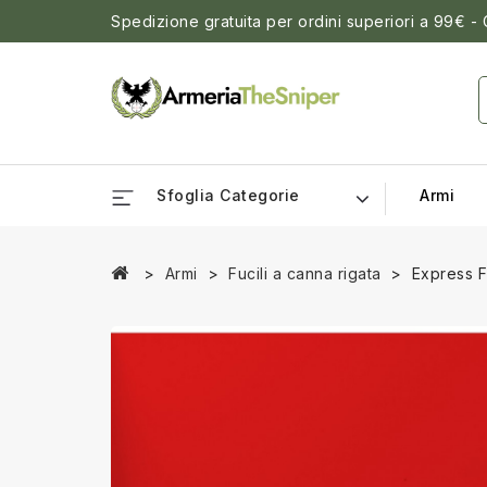
Spedizione gratuita per ordini superiori a 99€ -
Sfoglia Categorie
Armi
Armi
Fucili a canna rigata
Express F