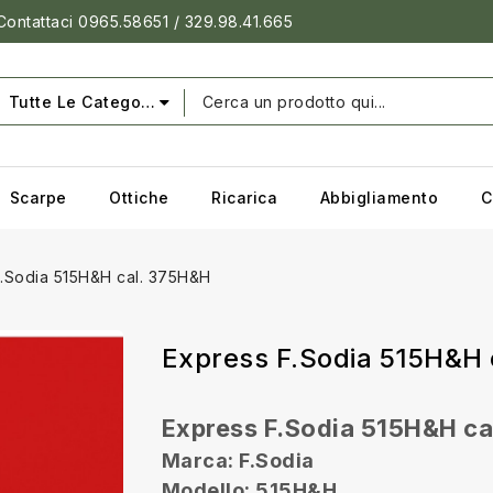
 Contattaci 0965.58651 / 329.98.41.665
Tutte Le Categorie
Scarpe
Ottiche
Ricarica
Abbigliamento
C
.Sodia 515H&H cal. 375H&H
Express F.Sodia 515H&H
Express F.Sodia 515H&H ca
Marca: F.Sodia
Modello: 515H&H