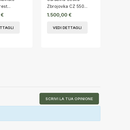
rest
Zbrojovka CZ 550
Pure
7 jsr
Safari Classic cal.375
 €
1.500,00 €
1.100,
H&H
ETTAGLI
VEDI DETTAGLI
VEDI
SCRIVI LA TUA OPINIONE