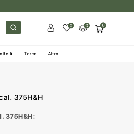
0
0
0
oltelli
Torce
Altro
 cal. 375H&H
l. 375H&H: