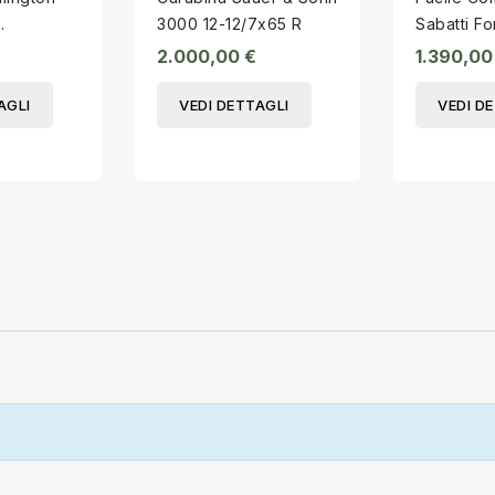
3000 12-12/7x65 R
Sabatti Fo
 Magnum
cal.20/8x5
2.000,00 €
1.390,00
AGLI
VEDI DETTAGLI
VEDI D