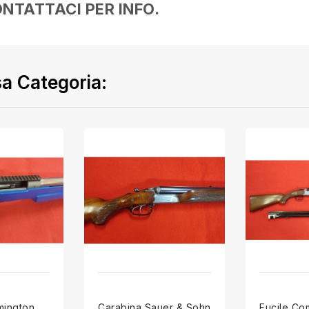
NTATTACI PER INFO.
sa Categoria:
mington
Carabina Sauer & Sohn
Fucile Co