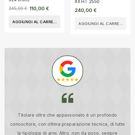
XII HT 2550
245,00 €
110,00 €
240,00 €
AGGIUNGI AL CARRELLO
AGGIUNGI AL CARRELLO
Titolare oltre che appassionato è un profondo
Im
conoscitore, con ottima preparazione tecnica, di tutte
le tipologie di armi. Altro, non da poco, sempre