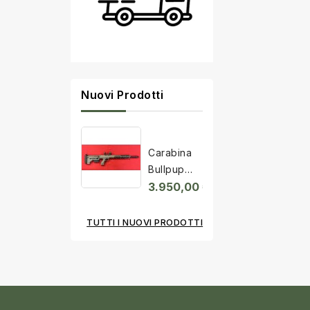
Nuovi Prodotti
Carabina
Bullpup
Desert
3.950,00 €
Tactical...
TUTTI I NUOVI PRODOTTI