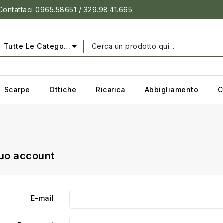
 Contattaci 0965.58651 / 329.98.41.665
Tutte Le Categorie
Scarpe
Ottiche
Ricarica
Abbigliamento
C
tuo account
E-mail