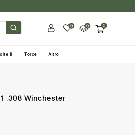
0
0
0
oltelli
Torce
Altro
1 .308 Winchester