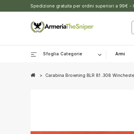
Spedizione gratuita per ordini superiori a 99€ -
Sfoglia Categorie
Armi
Carabina Browning BLR 81 .308 Winchest