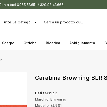
 Contattaci 0965.58651 / 329.98.41.665
Tutte Le Categorie
Scarpe
Ottiche
Ricarica
Abbigliamento
C
er
Carabina Browning BLR 8
Dati tecnici:
Marchio: Browning
Modello: BLR 81