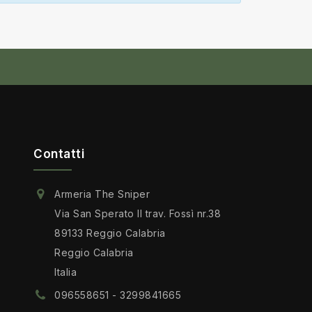
Contatti
Armeria The Sniper
Via San Sperato II trav. Fossì nr.38
89133 Reggio Calabria
Reggio Calabria
Italia
096558651 - 3299841665