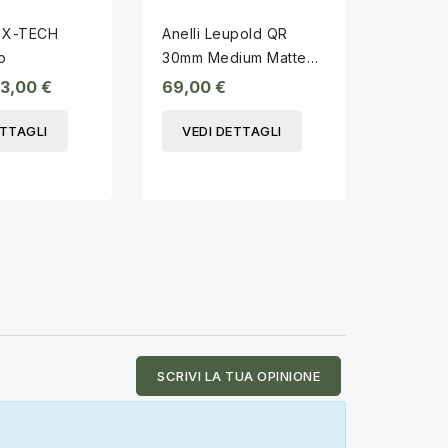
o X-TECH
Anelli Leupold QR
STOEGE
o
30mm Medium Matte
aria c
49931
4,5mm
3,00 €
69,00 €
165,00 
ETTAGLI
VEDI DETTAGLI
VEDI
SCRIVI LA TUA OPINIONE