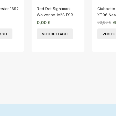
ester 1892
Red Dot Sightmark
Giubbott
Wolverine 1x28 FSR
XT96 Ner
LQD
0,00 €
90,00 €
6
AGLI
VEDI DETTAGLI
VEDI D