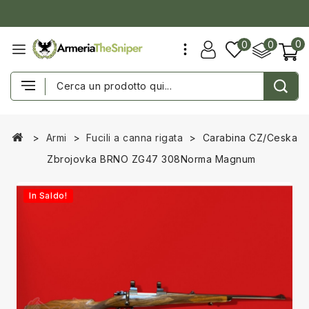
0
0
0
Armi
Fucili a canna rigata
Carabina CZ/Ceska
Zbrojovka BRNO ZG47 308Norma Magnum
In Saldo!