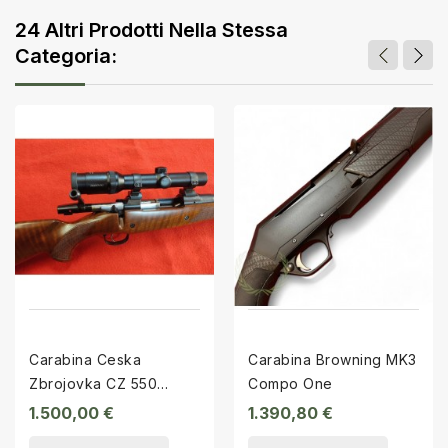
24 Altri Prodotti Nella Stessa
Categoria:
Carabina Ceska
Carabina Browning MK3
Zbrojovka CZ 550
Compo One
Safari Classic cal.375
1.500,00 €
1.390,80 €
H&H