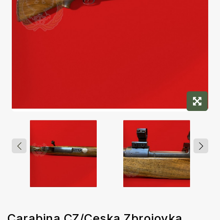
Carabina CZ/Ceska Zbrojovka