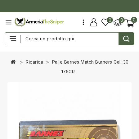
0
0
0
Ricarica
Palle Barnes Match Burners Cal. 30
175GR