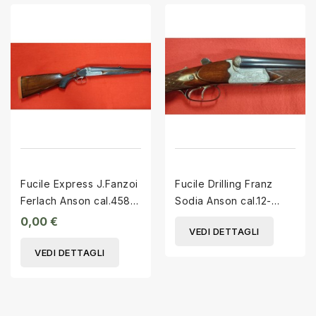
Fucile Express J.Fanzoi
Fucile Drilling Franz
Ferlach Anson cal.458
Sodia Anson cal.12-
Win.Magn.
12/30-06
0,00 €
VEDI DETTAGLI
VEDI DETTAGLI