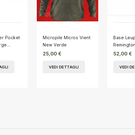
Micropile Micros Vient
Base Leu
rge
New Verde
Remingto
Matte 500
25,00 €
52,00 €
AGLI
VEDI DETTAGLI
VEDI D