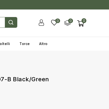
0
0
0
oltelli
Torce
Altro
07-B Black/Green