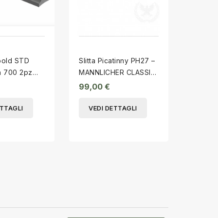
pold STD
Slitta Picatinny PH27 –
Brownin
n 700 2pz
MANNLICHER CLASSIC
Comp 
16
LONG
99,00 €
900,0
ETTAGLI
VEDI DETTAGLI
VEDI