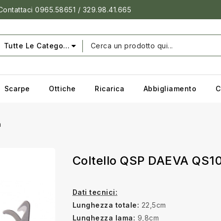
 Contattaci 0965.58651 / 329.98.41.665
Tutte Le Categorie
Scarpe
Ottiche
Ricarica
Abbigliamento
C
n
Coltello QSP DAEVA QS1
Dati tecnici:
Lunghezza totale:
22,5cm
Lunghezza lama:
9,8cm