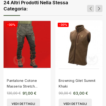
24 Altri Prodotti Nella Stessa
Categoria:
-30%
-30%
Pantalone Cotone
Browning Gilet Summit
Masseria Stretch
Khaki
Arancio Fluo
130,00 €
91,00 €
90,00 €
63,00 €
VEDI DETTAGLI
VEDI DETTAGLI