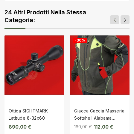
24 Altri Prodotti Nella Stessa
Categoria:
-30%
Ottica SIGHTMARK
Giacca Caccia Masseria
Latitude 8-32x60
Softshell Alabama
Verde Fluo
890,00 €
160,00 €
112,00 €