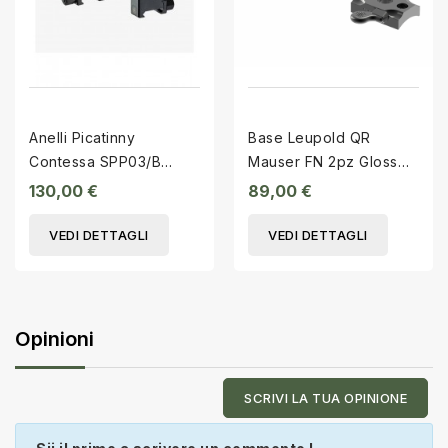
Anelli Picatinny
Base Leupold QR
Contessa SPP03/B
Mauser FN 2pz Gloss
ø34mm h12mm
50055
130,00 €
89,00 €
VEDI DETTAGLI
VEDI DETTAGLI
Opinioni
SCRIVI LA TUA OPINIONE