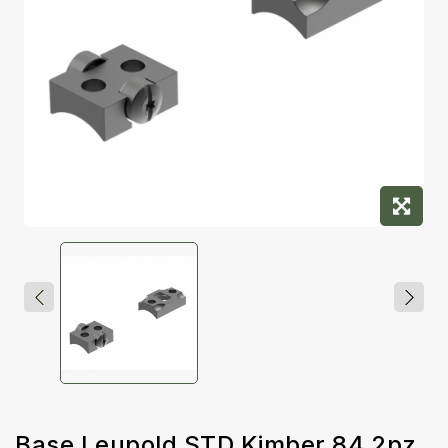
Base Leupold STD Kimber 84 2pz